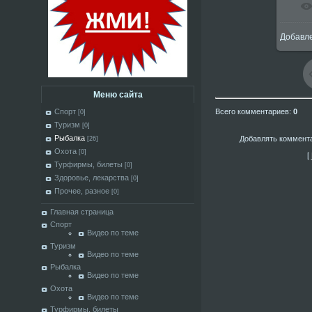
Добавл
1
Меню сайта
Всего комментариев
:
0
Спорт
[0]
Туризм
[0]
Рыбалка
Добавлять коммента
[26]
Охота
[0]
[
Турфирмы, билеты
[0]
Здоровье, лекарства
[0]
Прочее, разное
[0]
Главная страница
Спорт
Видео по теме
Туризм
Видео по теме
Рыбалка
Видео по теме
Охота
Видео по теме
Турфирмы, билеты