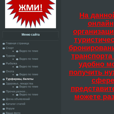
На данно
онлайн
организац
Меню сайта
туристичес
Главная страница
бронирован
Спорт
Видео по теме
транспорта
Туризм
Видео по теме
удобно мо
Рыбалка
Видео по теме
получить ну
Охота
Видео по теме
сфере
Турфирмы, билеты
Здоровье, лекарства
представите
Видео по теме
Прочее,разное...
можете раз
Видео по теме
Доска объявлений
Каталог статей
Форум
Ваши фото