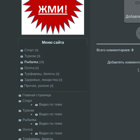
Добавл
1
Меню сайта
Всего комментариев
:
0
Спорт
[0]
Туризм
[0]
Рыбалка
Добавлять коммента
[26]
Охота
[0]
[
Турфирмы, билеты
[0]
Здоровье, лекарства
[0]
Прочее, разное
[0]
Главная страница
Спорт
Видео по теме
Туризм
Видео по теме
Рыбалка
Видео по теме
Охота
Видео по теме
Турфирмы, билеты